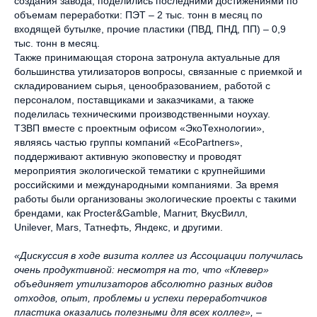
создания завода, поделились последними достижениями по
объемам переработки: ПЭТ – 2 тыс. тонн в месяц по
входящей бутылке, прочие пластики (ПВД, ПНД, ПП) – 0,9
тыс. тонн в месяц.
Также принимающая сторона затронула актуальные для
большинства утилизаторов вопросы, связанные с приемкой и
складированием сырья, ценообразованием, работой с
персоналом, поставщиками и заказчиками, а также
поделилась техническими производственными ноухау.
ТЗВП вместе с проектным офисом «ЭкоТехнологии»,
являясь частью группы компаний «EcoPartners»,
поддерживают активную экоповестку и проводят
мероприятия экологической тематики с крупнейшими
российскими и международными компаниями. За время
работы были организованы экологические проекты с такими
брендами, как Procter&Gamble, Магнит, ВкусВилл,
Unilever, Mars, Татнефть, Яндекс, и другими.
«Дискуссия в ходе визита коллег из Ассоциации получилась
очень продуктивной: несмотря на то, что «Клевер»
объединяет утилизаторов абсолютно разных видов
отходов, опыт, проблемы и успехи переработчиков
пластика оказались полезными для всех коллег», –