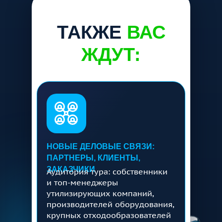
ТАКЖЕ
ВАС
ЖДУТ:
НОВЫЕ ДЕЛОВЫЕ СВЯЗИ:
ПАРТНЕРЫ, КЛИЕНТЫ,
ЗАКАЗЧИКИ
Аудитория тура: собственники
и топ-менеджеры
утилизирующих компаний,
производителей оборудования,
крупных отходообразователей