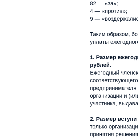
82 — «за»;
4 — «против»;
9 — «воздержалис
Таким образом, б
уплаты ежегодного
1. Размер ежего
рублей.
Ежегодный членски
соответствующего
предпринимателя 
организации и (и
участника, выдав
2. Размер вступ
только организац
принятия решения 