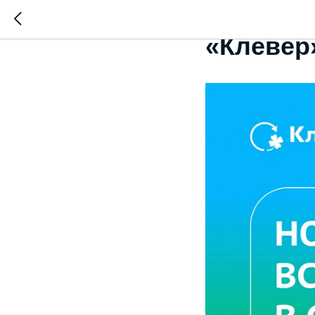
Итоги о
«Клевер