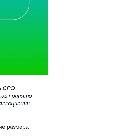
ов СРО
сов принято
 Ассоциации
ние размера