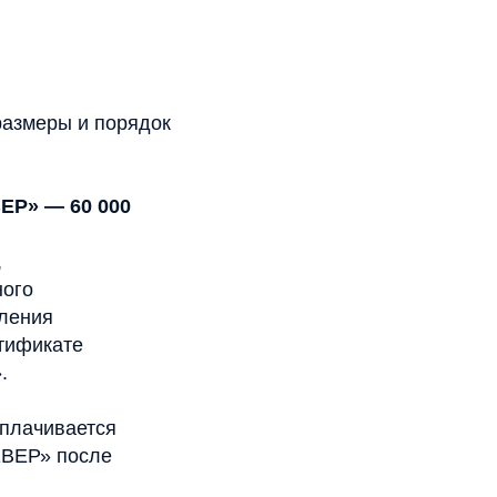
размеры и порядок
ЕР» — 60 000
,
ного
пления
ртификате
.
плачивается
ЕВЕР» после