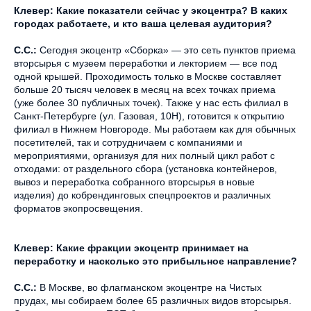
Клевер: Какие показатели сейчас у экоцентра? В каких
городах работаете, и кто ваша целевая аудитория?
С.С.:
Сегодня экоцентр «Сборка» — это сеть пунктов приема
вторсырья с музеем переработки и лекторием — все под
одной крышей. Проходимость только в Москве составляет
больше 20 тысяч человек в месяц на всех точках приема
(уже более 30 публичных точек). Также у нас есть филиал в
Санкт-Петербурге (ул. Газовая, 10Н), готовится к открытию
филиал в Нижнем Новгороде. Мы работаем как для обычных
посетителей, так и сотрудничаем с компаниями и
мероприятиями, организуя для них полный цикл работ с
отходами: от раздельного сбора (установка контейнеров,
вывоз и переработка собранного вторсырья в новые
изделия) до кобрендинговых спецпроектов и различных
форматов экопросвещения.
Клевер: Какие фракции экоцентр принимает на
переработку и насколько это прибыльное направление?
С.С.:
В Москве, во флагманском экоцентре на Чистых
прудах, мы собираем более 65 различных видов вторсырья.