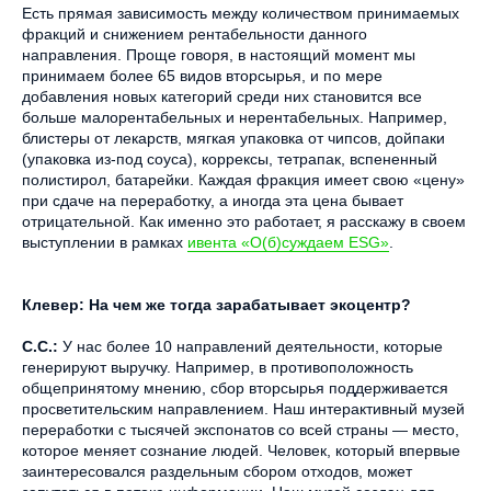
Есть прямая зависимость между количеством принимаемых
фракций и снижением рентабельности данного
направления. Проще говоря, в настоящий момент мы
принимаем более 65 видов вторсырья, и по мере
добавления новых категорий среди них становится все
больше малорентабельных и нерентабельных. Например,
блистеры от лекарств, мягкая упаковка от чипсов, дойпаки
(упаковка из-под соуса), коррексы, тетрапак, вспененный
полистирол, батарейки. Каждая фракция имеет свою «цену»
при сдаче на переработку, а иногда эта цена бывает
отрицательной. Как именно это работает, я расскажу в своем
выступлении в рамках
ивента «О(б)суждаем ESG»
.
Клевер: На чем же тогда зарабатывает экоцентр?
С.С.:
У нас более 10 направлений деятельности, которые
генерируют выручку. Например, в противоположность
общепринятому мнению, сбор вторсырья поддерживается
просветительским направлением. Наш интерактивный музей
переработки с тысячей экспонатов со всей страны — место,
которое меняет сознание людей. Человек, который впервые
заинтересовался раздельным сбором отходов, может