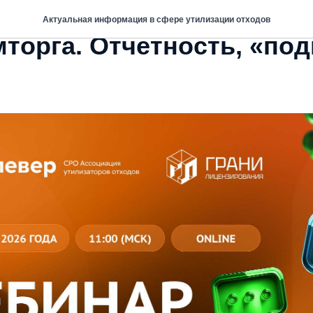
естры утилизаторов и
Актуальная информация в сфере утилизации отходов
торга. Отчетность, «по