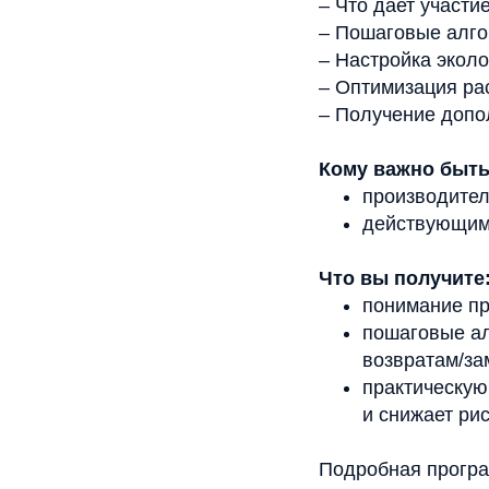
– Что дает участи
– Пошаговые алг
– Настройка экол
– Оптимизация ра
– Получение допо
Кому важно быть
производител
действующим
Что вы получите
понимание пр
пошаговые ал
возвратам/за
практическую
и снижает ри
Подробная программа