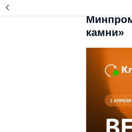
РОП. Ре
Минпром
камни»