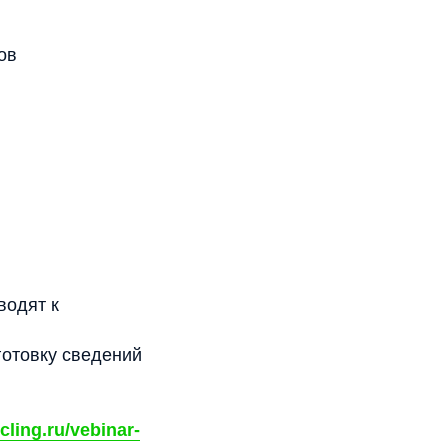
ов
водят к
готовку сведений
ycling.ru/vebinar-