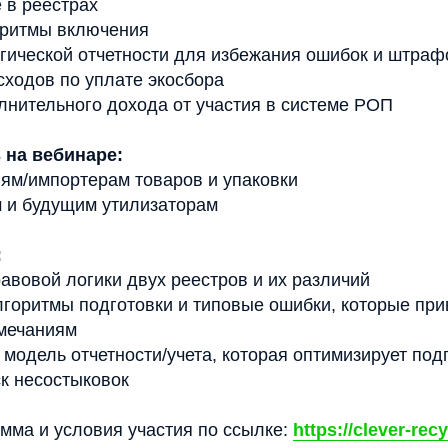
е в реестрах
оритмы включения
огической отчетности для избежания ошибок и штраф
сходов по уплате экосбора
лнительного дохода от участия в системе РОП
 на вебинаре:
ям/импортерам товаров и упаковки
 и будущим утилизаторам
:
авовой логики двух реестров и их различий
горитмы подготовки и типовые ошибки, которые при
мечаниям
 модель отчетности/учета, которая оптимизирует под
ск несостыковок
 и условия участия по ссылке: ​​​​​​​
https://clever-rec