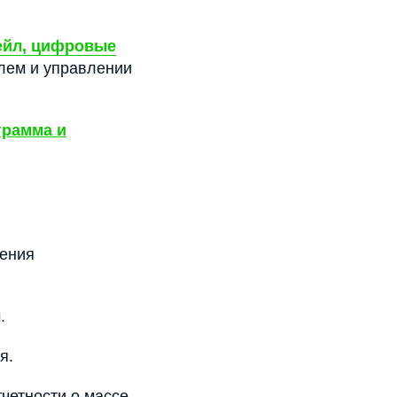
ейл, цифровые
елем и управлении
грамма и
ения
.
я.
четности о массе