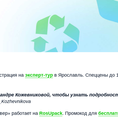
страция на
эксперт-тур
в Ярославль. Спеццены до 
андре Кожевниковой, чтобы узнать подробнос
_Kozhevnikova
евер» работает на
RosUpack
. Промокод для
бесплат