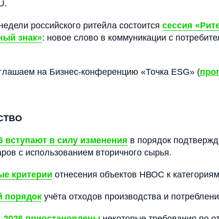
U.
 недели российского ритейла состоится
сессия «Рит
ный знак»
: новое слово в коммуникации с потребит
иглашаем на Бизнес-конференцию «Точка ESG» (
про
СТВО
6 вступают в силу изменения
в порядок подтвержд
аров с использованием вторичного сырья.
ые критерии
отнесения объектов НВОС к категориям
й порядок
учёта отходов производства и потреблени
я 2026 приостановлены
некоторые требования по от