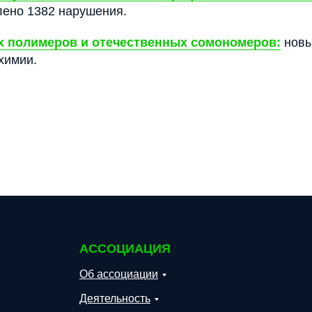
лено 1382 нарушения.
 полимеров и отечественных сомономеров:
новы
химии.
АССОЦИАЦИЯ
Об ассоциации
Деятельность