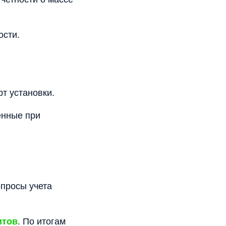
ости.
т установки.
енные при
просы учета
итов
. По итогам