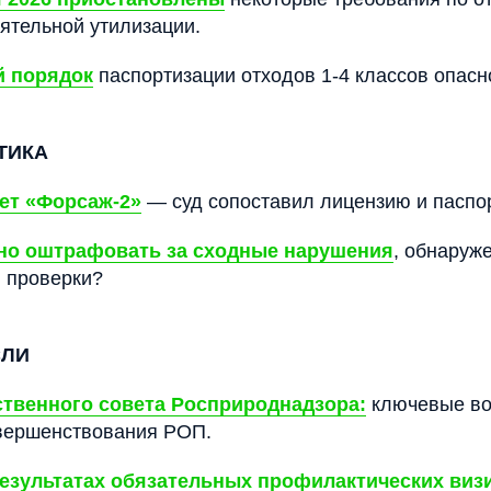
ятельной утилизации.
й порядок
паспортизации отходов 1-4 классов опасн
ТИКА
ет «Форсаж-2»
— суд сопоставил лицензию и паспор
но оштрафовать за сходные нарушения
, обнаруж
 проверки?
СЛИ
твенного совета Росприроднадзора:
ключевые во
овершенствования РОП.
езультатах обязательных профилактических виз