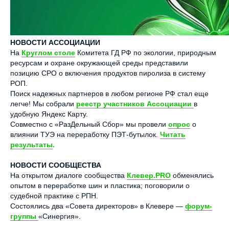
НОВОСТИ АССОЦИАЦИИ
На
Круглом столе
Комитета ГД РФ по экологии, природным
ресурсам и охране окружающей среды представили
позицию СРО о включения продуктов пиролиза в систему
РОП.
Поиск надежных партнеров в любом регионе РФ стал еще
легче! Мы собрали
реестр участников Ассоциации
в
удобную Яндекс Карту.
Совместно с «РазДельный Сбор» мы провели
опрос
о
влиянии ТУЭ на переработку ПЭТ-бутылок.
Читать
результаты
.
НОВОСТИ СООБЩЕСТВА
На открытом диалоге сообщества
Клевер.PRO
обменялись
опытом в переработке шин и пластика; поговорили о
судебной практике с РПН.
Состоялись два «Совета директоров» в Клевере —
форум-
группы
«Синергия».